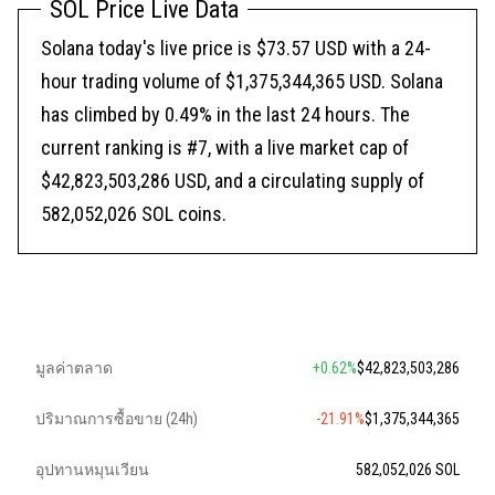
SOL Price Live Data
Solana today's live price is $73.57 USD with a 24-
hour trading volume of $1,375,344,365 USD. Solana
has climbed by 0.49% in the last 24 hours. The
current ranking is #7, with a live market cap of
$42,823,503,286 USD, and a circulating supply of
582,052,026 SOL coins.
มูลค่าตลาด
+0.62%
$42,823,503,286
ปริมาณการซื้อขาย (24h)
-21.91%
$1,375,344,365
อุปทานหมุนเวียน
582,052,026 SOL